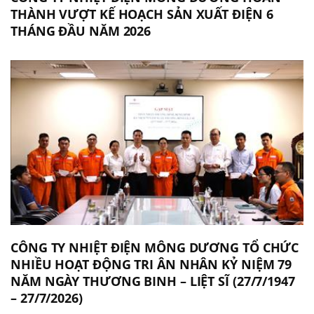
THÀNH VƯỢT KẾ HOẠCH SẢN XUẤT ĐIỆN 6
THÁNG ĐẦU NĂM 2026
CÔNG TY NHIỆT ĐIỆN MÔNG DƯƠNG TỔ CHỨC
NHIỀU HOẠT ĐỘNG TRI ÂN NHÂN KỶ NIỆM 79
NĂM NGÀY THƯƠNG BINH – LIỆT SĨ (27/7/1947
– 27/7/2026)