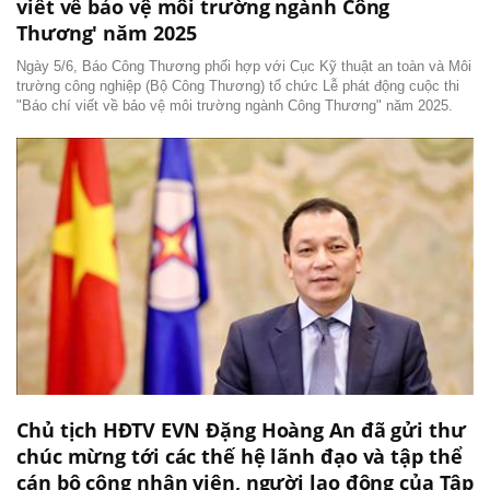
viết về bảo vệ môi trường ngành Công
Thương' năm 2025
Ngày 5/6, Báo Công Thương phối hợp với Cục Kỹ thuật an toàn và Môi
trường công nghiệp (Bộ Công Thương) tổ chức Lễ phát động cuộc thi
"Báo chí viết về bảo vệ môi trường ngành Công Thương" năm 2025.
Chủ tịch HĐTV EVN Đặng Hoàng An đã gửi thư
chúc mừng tới các thế hệ lãnh đạo và tập thể
cán bộ công nhân viên, người lao động của Tập