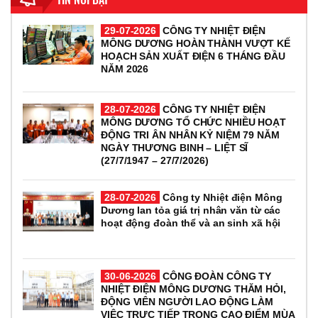
29-07-2026
CÔNG TY NHIỆT ĐIỆN
MÔNG DƯƠNG HOÀN THÀNH VƯỢT KẾ
HOẠCH SẢN XUẤT ĐIỆN 6 THÁNG ĐẦU
NĂM 2026
28-07-2026
CÔNG TY NHIỆT ĐIỆN
MÔNG DƯƠNG TỔ CHỨC NHIỀU HOẠT
ĐỘNG TRI ÂN NHÂN KỶ NIỆM 79 NĂM
NGÀY THƯƠNG BINH – LIỆT SĨ
(27/7/1947 – 27/7/2026)
28-07-2026
Công ty Nhiệt điện Mông
Dương lan tỏa giá trị nhân văn từ các
hoạt động đoàn thể và an sinh xã hội
30-06-2026
CÔNG ĐOÀN CÔNG TY
NHIỆT ĐIỆN MÔNG DƯƠNG THĂM HỎI,
ĐỘNG VIÊN NGƯỜI LAO ĐỘNG LÀM
VIỆC TRỰC TIẾP TRONG CAO ĐIỂM MÙA