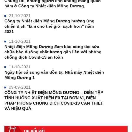
Chúng tôi, những người lính không mang quân
hàm ở Công ty Nhiệt điện Mông Dương.
21-10-2021
Công ty Nhiệt điện Mông Dương hưởng ứng
chiến dịch "làm cho thế giới sạch hơn" năm
2021
11-10-2021
Nhiệt điện Mông Dương đảm bảo công tác sửa
chữa bảo dưỡng chất lượng gắn liền với phòng
chống dịch Covid-19 an toàn
11-10-2021
Ngày hội cá song vân đồn tại Nhà máy Nhiệt điện
Mông Dương 1
09-09-2021
CÔNG TY NHIỆT ĐIỆN MÔNG DƯƠNG – DIỄN TẬP
TÌNH HUỐNG XUẤT HIỆN F0 TẠI ĐƠN VỊ, BIỆN
PHÁP PHÒNG CHỐNG DỊCH COVID-19 CẦN THIẾT
VÀ HIỆU QUẢ
TIN NỔI BẬT