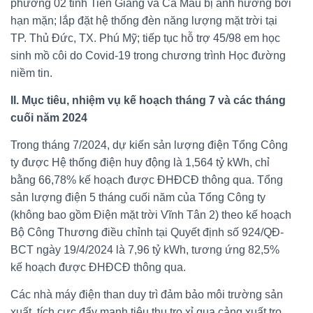
phương 02 tỉnh Tiền Giang và Cà Mau bị ảnh hưởng bởi
hạn mặn; lắp đặt hệ thống đèn năng lượng mặt trời tại
TP. Thủ Đức, TX. Phú Mỹ; tiếp tục hỗ trợ 45/98 em học
sinh mồ côi do Covid-19 trong chương trình Học đường
niềm tin.
II. Mục tiêu, nhiệm vụ kế hoạch tháng 7 và các tháng
cuối năm 2024
Trong tháng 7/2024, dự kiến sản lượng điện Tổng Công
ty được Hệ thống điện huy động là 1,564 tỷ kWh, chỉ
bằng 66,78% kế hoạch được ĐHĐCĐ thông qua. Tổng
sản lượng điện 5 tháng cuối năm của Tổng Công ty
(không bao gồm Điện mặt trời Vĩnh Tân 2) theo kế hoạch
Bộ Công Thương điều chỉnh tại Quyết định số 924/QĐ-
BCT ngày 19/4/2024 là 7,96 tỷ kWh, tương ứng 82,5%
kế hoạch được ĐHĐCĐ thông qua.
Các nhà máy điện than duy trì đảm bảo môi trường sản
xuất, tích cực đẩy mạnh tiêu thụ tro xỉ qua cảng xuất tro