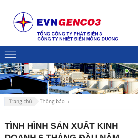
Liên hệ
Sitemap
Trang chủ
Thông báo
Thông cáo báo chí Genco3
TÌNH HÌNH SẢN XUẤT KINH
DOANH 6 THÁNG ĐẦU NĂM