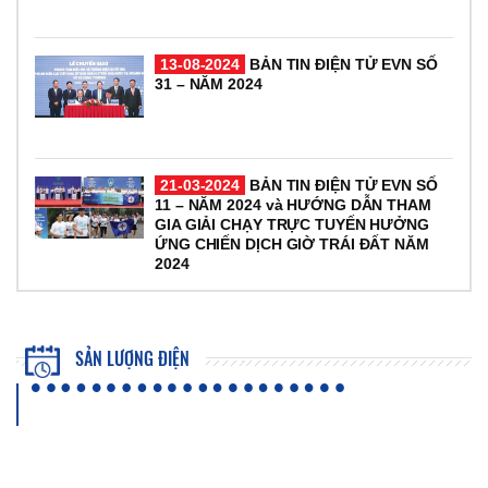
13-08-2024
BẢN TIN ĐIỆN TỬ EVN SỐ
31 – NĂM 2024
21-03-2024
BẢN TIN ĐIỆN TỬ EVN SỐ
11 – NĂM 2024 và HƯỚNG DẪN THAM
GIA GIẢI CHẠY TRỰC TUYẾN HƯỞNG
ỨNG CHIẾN DỊCH GIỜ TRÁI ĐẤT NĂM
2024
SẢN LƯỢNG ĐIỆN